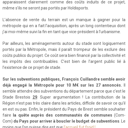
apparaissent clairement comme des coûts induits de ce projet,
même s’ils ne seront pas portés par Holdisports.
L’absence de vente du terrain est un manque à gagner pour la
métropole qui en a fait l’acquisition, après un long contentieux dont
j’ai moi-même suivi la fin en tant que vice-président à l’urbanisme.
Par ailleurs, les aménagements autour du stade sont logiquement
portés par la Métropole, mais il paraît trompeur de les exclure des
coûts publics du projet. Ce coût sera bien financé par la collectivité et
les impôts des contribuables. C’est bien de l’argent public lié à
l’existence de ce projet de stade.
Sur les subventions publiques, François Cuillandre semble avoir
déjà engagé la Métropole pour 10 M€ sur les 27 annoncés.
Il
semble attendre des subventions du département parce que c’est le
Stade Brestois
29
. Super argumentation ! La contribution de la
Région n'est pas très claire dans les articles, difficile de savoir ce qu'il
en est ou pas. Enfin, le président du Pays de Brest semble souhaiter
faire
la quête auprès des communautés de communes
(Com-
Com)
du Pays pour arriver à boucler le budget de subventions
. Le
moins que l’on puisse dire est que
l’accueil fut froid !