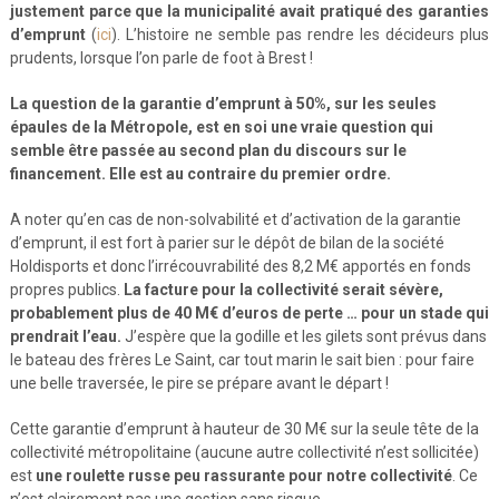
justement parce que la municipalité avait pratiqué des garanties
d’emprunt
(
ici
). L’histoire ne semble pas rendre les décideurs plus
prudents, lorsque l’on parle de foot à Brest !
La question de la garantie d’emprunt à 50%, sur les seules
épaules de la Métropole, est en soi une vraie question qui
semble être passée au second plan du discours sur le
financement. Elle est au contraire du premier ordre.
A noter qu’en cas de non-solvabilité et d’activation de la garantie
d’emprunt, il est fort à parier sur le dépôt de bilan de la société
Holdisports et donc l’irrécouvrabilité des 8,2 M€ apportés en fonds
propres publics.
La facture pour la collectivité serait sévère,
probablement plus de 40 M€ d’euros de perte … pour un stade qui
prendrait l’eau.
J’espère que la godille et les gilets sont prévus dans
le bateau des frères Le Saint, car tout marin le sait bien : pour faire
une belle traversée, le pire se prépare avant le départ !
Cette garantie d’emprunt à hauteur de 30 M€ sur la seule tête de la
collectivité métropolitaine (aucune autre collectivité n’est sollicitée)
est
une roulette russe peu rassurante pour notre collectivité
. Ce
n’est clairement pas une gestion sans risque.