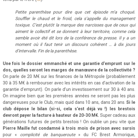
Petite parenthèse pour dire que cet épisode m’a choqué.
Souffler le chaud et le froid, cela s’appelle du management
toxique. C’est plutôt la marque des narcisses que de ceux qui
aiment le collectif et se donnent à leur territoire, comme cela
semble avoir été dit lors de la conférence de presse. Il y a un
moment où il faut tenir un discours cohérent … à dix jours
d’intervalle. Fin de la parenthèse.
Une fois le dossier emmanché et une garantie d’emprunt sur le
dos, quelles seront les marges de manœuvre de la collectivité ?
On parle de 20 M€ sur les finances de la Métropole (probablement
30 à 35 M€ à rembourser avec les intérêts en cas d’activation de la
garantie d’emprunt). On parle d’un investissement sur 30 à 40 ans.
On imagine bien que les premières années ne seront pas les plus
dangereuses pour le Club, mais quid dans 10 ans, dans 20 ans.
Si le
club dépose le bilan (si-si, cela s’est déjà vu !) les brestois
devront payer la facture à hauteur de 20-30 M€.
Super cadeau aux
générations futures de petits brestois ! On oublie un peu vite que
Pierre Maille fut condamné à trois mois de prison avec sursis
pour «
complicité de banqueroute
» du FC Brest Armorique,