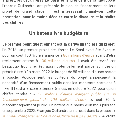
à Brest, les deux frères Le Saint et le président de la Métropole,
François Cuillandre, ont présenté le plan de financement de leur
projet de grand stade.
Il est intéressant d’analyser cette
prestation, pour le moins décalée entre le discours et la réalité
des chiffres.
Un bateau ivre budgétaire
Le premier point questionnant est la dérive financière du projet.
En 2018, un premier projet des frères Le Saint avait été évoqué,
pour un coût 100 % privé annoncé à
80 millions d'euros
avant d'être
réellement estimé à
130 millions d’euros
. Il avait été révisé car
beaucoup trop cher (et aussi potentiellement parce son design
prêtait à rire !) En mars 2022, le budget de 85 millions d’euros restait
à boucler. Pudiquement, les porteurs du projet annonçaient la
nécessité d’un financement public dont les montants restaient à
fixer. Il faudra encore attendre 6 mois, en octobre 2022, pour qu’un
chiffre tombe : «
30 millions d’euros d’argent public sur un
investissement global de 100 millions d’euros
», soit 30 %
d’accompagnement public. On notera que moins d’un mois plus tôt,
en septembre 2022, François Cuillandre annonçait dans la presse : «
le niveau d’engagement de la collectivité n’est pas décidé
». A croire