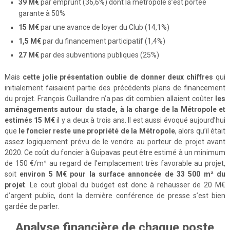
39 M€
par emprunt (36,6%) dont la métropole s’est portée
garante à 50%
15 M€
par une avance de loyer du Club (14,1%)
1,5 M€
par du financement participatif (1,4%)
27 M€
par des subventions publiques (25%)
Mais
cette jolie présentation oublie de donner deux chiffres
qui
initialement faisaient partie des précédents plans de financement
du projet. François Cuillandre n’a pas dit combien allaient coûter
les
aménagements autour du stade, à la charge de la Métropole et
estimés 15 M€
il y a deux à trois ans. Il est aussi évoqué aujourd’hui
que
le foncier reste une propriété de la Métropole
, alors qu’il était
assez logiquement prévu de le vendre au porteur de projet avant
2020. Ce coût du foncier à Guipavas peut être estimé à un minimum
de 150 €/m² au regard de l’emplacement très favorable au projet,
soit
environ 5 M€ pour la surface annoncée de 33 500 m² du
projet
. Le cout global du budget est donc à rehausser de 20 M€
d’argent public, dont la dernière conférence de presse s’est bien
gardée de parler.
Analyse financière de chaque poste