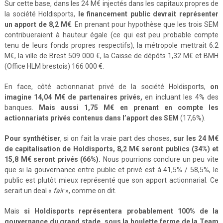
Sur cette base, dans les 24 M€ injectés dans les capitaux propres de
la société Holdisports,
le financement public devrait représenter
un apport de 8,2 M€
. En prenant pour hypothèse que les trois SEM
contribueraient à hauteur égale (ce qui est peu probable compte
tenu de leurs fonds propres respectifs), la métropole mettrait 6.2
M€, la ville de Brest 509 000 €, la Caisse de dépôts 1,32 M€ et BMH
(Office HLM brestois) 166 000 €.
En face, côté actionnariat privé de la société Holdisports,
on
imagine 14,04 M€ de partenaires privés,
en incluant les 4% des
banques.
Mais aussi 1,75 M€ en prenant en compte les
actionnariats privés contenus dans l’apport des SEM
(17,6%).
Pour synthétiser
, si on fait la vraie part des choses,
sur les 24 M€
de capitalisation de Holdisports, 8,2 M€ seront publics (34%) et
15,8 M€ seront privés (66%).
Nous pourrions conclure un peu vite
que si la gouvernance entre public et privé est à 41,5% / 58,5%, le
public est plutôt mieux représenté que son apport actionnarial. Ce
serait un deal «
fair
», comme on dit.
Mais
si Holdisports représentera probablement 100% de la
gouvernance du grand stade, sous la houlette ferme de la Team