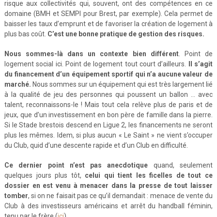
risque aux collectivités qui, souvent, ont des compétences en ce
domaine (BMH et SEMPI pour Brest, par exemple). Cela permet de
baisser les taux d’emprunt et de favoriser la création de logement à
plus bas coût.
C’est une bonne pratique de gestion des risques.
Nous sommes-là dans un contexte bien différent
. Point de
logement social ici. Point de logement tout court d’ailleurs.
Il s’agit
du financement d’un équipement sportif qui n’a aucune valeur de
marché.
Nous sommes sur un équipement qui est très largement lié
à la qualité de jeu des personnes qui poussent un ballon … avec
talent, reconnaissons-le ! Mais tout cela relève plus de paris et de
jeux, que d’un investissement en bon père de famille dans la pierre.
Si le Stade brestois descend en Ligue 2, les financements ne seront
plus les mêmes. Idem, si plus aucun « Le Saint » ne vient s’occuper
du Club, quid d’une descente rapide et d’un Club en difficulté.
Ce dernier point n’est pas anecdotique
quand, seulement
quelques jours plus tôt,
celui qui tient les ficelles de tout ce
dossier en est venu à menacer dans la presse de tout laisser
tomber
, si on ne faisait pas ce qu’il demandait : menace de vente du
Club à des investisseurs américains et arrêt du handball féminin,
tenu par le frère (
ici
).