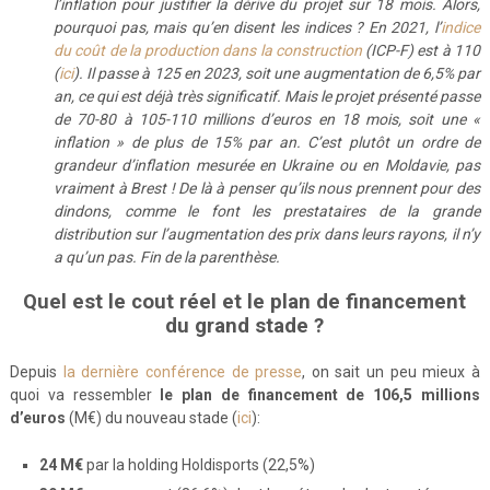
l’inflation pour justifier la dérive du projet sur 18 mois. Alors,
pourquoi pas, mais qu’en disent les indices ? En 2021, l’
indice
du coût de la production dans la construction
(ICP-F) est à 110
(
ici
). Il passe à 125 en 2023, soit une augmentation de 6,5% par
an, ce qui est déjà très significatif. Mais le projet présenté passe
de 70-80 à 105-110 millions d’euros en 18 mois, soit une «
inflation » de plus de 15% par an. C’est plutôt un ordre de
grandeur d’inflation mesurée en Ukraine ou en Moldavie, pas
vraiment à Brest ! De là à penser qu’ils nous prennent pour des
dindons, comme le font les prestataires de la grande
distribution sur l’augmentation des prix dans leurs rayons, il n’y
a qu’un pas. Fin de la parenthèse.
Quel est le cout réel et le plan de financement
du grand stade ?
Depuis
la dernière conférence de presse
, on sait un peu mieux à
quoi va ressembler
le plan de financement de 106,5 millions
d’euros
(M€) du nouveau stade (
ici
):
24 M€
par la holding Holdisports (22,5%)