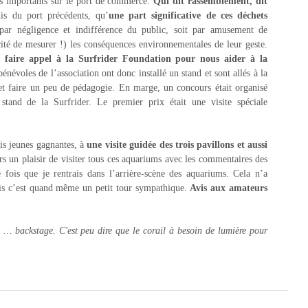
ts importants sur le port de commerce.
Qui dit rassemblement, dit
is du port précédents, qu’
une part significative de ces déchets
 par négligence et indifférence du public, soit par amusement de
ité de mesurer !) les conséquences environnementales de leur geste.
 faire appel à la Surfrider Foundation pour nous aider à la
 bénévoles de l’association ont donc installé un stand et sont allés à la
 et faire un peu de pédagogie. En marge, un concours était organisé
tand de la Surfrider. Le premier prix était une visite spéciale
is jeunes gagnantes, à
une visite guidée des trois pavillons et aussi
rs un plaisir de visiter tous ces aquariums avec les commentaires des
 fois que je rentrais dans l’arrière-scène des aquariums. Cela n’a
is c’est quand même un petit tour sympathique.
Avis aux amateurs
l … backstage. C'est peu dire que le corail à besoin de lumière pour