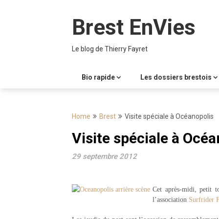
Skip
to
Brest EnVies
content
Le blog de Thierry Fayret
Bio rapide
Les dossiers brestois
Home
Brest
Visite spéciale à Océanopolis
Visite spéciale à Océa
29 septembre 2012
Cet après-midi, petit 
l’association
Surfrider 