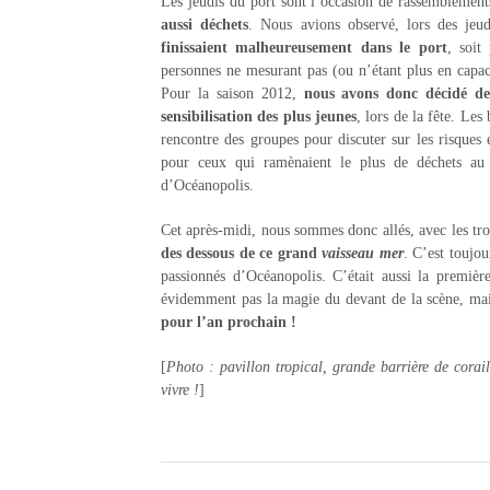
Les jeudis du port sont l’occasion de rassemblemen
aussi déchets
. Nous avions observé, lors des jeud
finissaient malheureusement dans le port
, soit
personnes ne mesurant pas (ou n’étant plus en capac
Pour la saison 2012,
nous avons donc décidé de
sensibilisation des plus jeunes
, lors de la fête. Les
rencontre des groupes pour discuter sur les risques
pour ceux qui ramènaient le plus de déchets au s
d’Océanopolis.
Cet après-midi, nous sommes donc allés, avec les tro
des dessous de ce grand
vaisseau mer
. C’est toujou
passionnés d’Océanopolis. C’était aussi la première
évidemment pas la magie du devant de la scène, ma
pour l’an prochain !
[
Photo : pavillon tropical, grande barrière de corai
vivre !
]