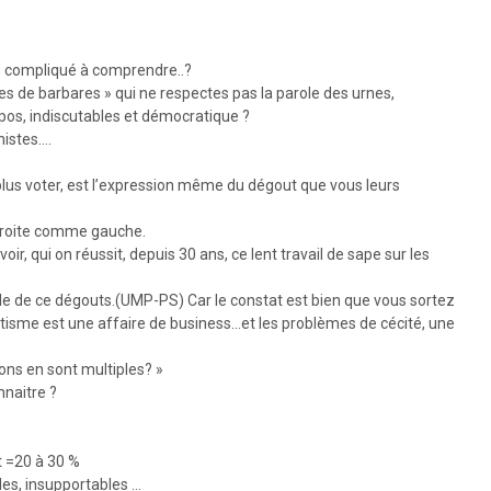
s compliqué à comprendre..?
des de barbares » qui ne respectes pas la parole des urnes,
opos, indiscutables et démocratique ?
nistes….
plus voter, est l’expression même du dégout que vous leurs
, droite comme gauche.
oir, qui on réussit, depuis 30 ans, ce lent travail de sape sur les
e de ce dégouts.(UMP-PS) Car le constat est bien que vous sortez
isme est une affaire de business…et les problèmes de cécité, une
ions en sont multiples? »
nnaitre ?
t =20 à 30 %
les, insupportables …