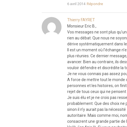
6 avril 2014
Répondre
Thierry FAYRET
Monsieur Eric B.,
Vos messages ne sont plus qu’une
rien au débat. Que nous ne soyon
dérive systématiquement dans le n
Il est un moment où l’échange n’ex
plus réunies. Ce dernier message,
avancer. Bien au contraire, ils d
vouloir défendre et discrédite la t
Je ne vous connais pas assez pour 
A force de mettre tout le monde
personnes et les histoires, on fini
rejet de tous ceux qui ne pensen
Je suis élu et je ne crois pas res
probablement. Que des choix ne pl
sinon il n’y aurait pas la nécessité
autoritaire. Mais comme moi, nombr
consacrent une grande partie de l