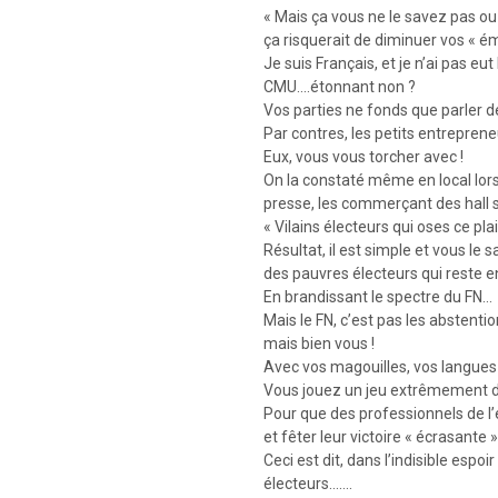
« Mais ça vous ne le savez pas ou 
ça risquerait de diminuer vos « 
Je suis Français, et je n’ai pas eut
CMU….étonnant non ?
Vos parties ne fonds que parler d
Par contres, les petits entrepre
Eux, vous vous torcher avec !
On la constaté même en local lor
presse, les commerçant des hall s
« Vilains électeurs qui oses ce plai
Résultat, il est simple et vous le
des pauvres électeurs qui reste 
En brandissant le spectre du FN…
Mais le FN, c’est pas les abstentio
mais bien vous !
Avec vos magouilles, vos langues
Vous jouez un jeu extrêmement d
Pour que des professionnels de l’é
et fêter leur victoire « écrasante 
Ceci est dit, dans l’indisible espoi
électeurs…….