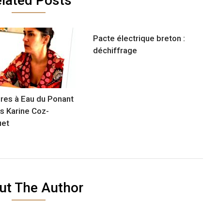
lated Posts
Pacte électrique breton :
déchiffrage
res à Eau du Ponant
as Karine Coz-
uet
ut The Author