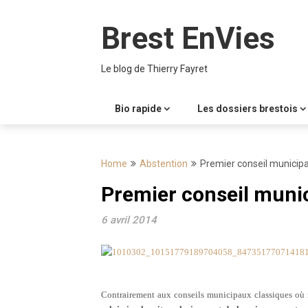
Skip
to
Brest EnVies
content
Le blog de Thierry Fayret
Bio rapide
Les dossiers brestois
Home
Abstention
Premier conseil municipa
Premier conseil munic
6 avril 2014
Contrairement aux conseils municipaux classiques où n