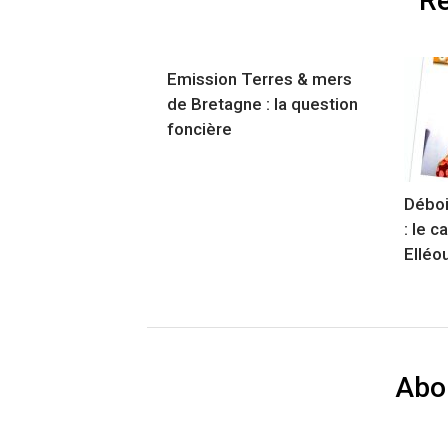
Re
Emission Terres & mers
de Bretagne : la question
foncière
Déboi
: le c
Elléo
Abo