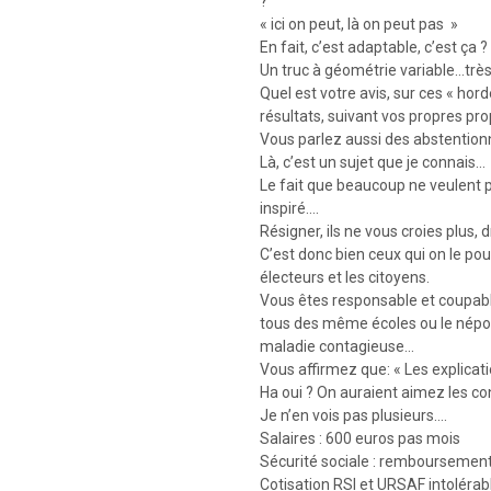
?
« ici on peut, là on peut pas »
En fait, c’est adaptable, c’est ça ?
Un truc à géométrie variable…trè
Quel est votre avis, sur ces « hor
résultats, suivant vos propres pr
Vous parlez aussi des abstention
Là, c’est un sujet que je connais…
Le fait que beaucoup ne veulent 
inspiré….
Résigner, ils ne vous croies plus
C’est donc bien ceux qui on le pouv
électeurs et les citoyens.
Vous êtes responsable et coupabl
tous des même écoles ou le népot
maladie contagieuse…
Vous affirmez que: « Les explicat
Ha oui ? On auraient aimez les co
Je n’en vois pas plusieurs….
Salaires : 600 euros pas mois
Sécurité sociale : remboursemen
Cotisation RSI et URSAF intolérab