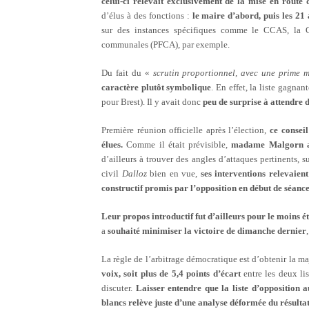
celui-ci relevait exclusivement de la mise en route 
d’élus à des fonctions :
le maire d’abord, puis les 21 
sur des instances spécifiques comme le CCAS, la
communales (PFCA), par exemple.
Du fait du «
scrutin proportionnel, avec une prime m
caractère plutôt symbolique
. En effet, la liste gagna
pour Brest). Il y avait donc
peu de surprise à attendre d
Première réunion officielle après l’élection,
ce conseil
élues.
Comme il était prévisible,
madame Malgorn aur
d’ailleurs à trouver des angles d’attaques pertinents,
civil
Dalloz
bien en vue,
ses interventions relevaien
constructif promis par l’opposition en début de séance
Leur propos introductif fut d’ailleurs pour le moins é
a
souhaité minimiser la victoire de dimanche dernier
La règle de l’arbitrage démocratique est d’obtenir la ma
voix, soit plus de 5,4 points d’écart
entre les deux lis
discuter.
Laisser entendre que la liste d’opposition a
blancs relève juste d’une analyse déformée du résultat