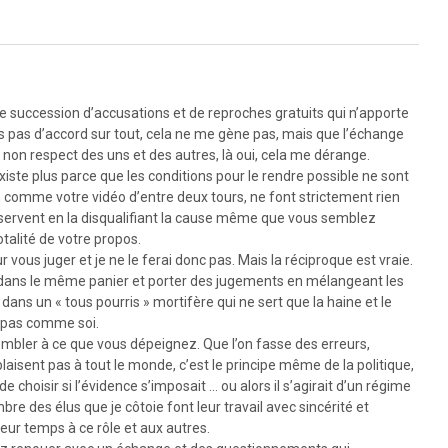
 succession d’accusations et de reproches gratuits qui n’apporte
s pas d’accord sur tout, cela ne me gène pas, mais que l’échange
on respect des uns et des autres, là oui, cela me dérange.
iste plus parce que les conditions pour le rendre possible ne sont
 comme votre vidéo d’entre deux tours, ne font strictement rien
esservent en la disqualifiant la cause même que vous semblez
otalité de votre propos.
vous juger et je ne le ferai donc pas. Mais la réciproque est vraie.
 dans le même panier et porter des jugements en mélangeant les
t dans un « tous pourris » mortifère qui ne sert que la haine et le
t pas comme soi.
sembler à ce que vous dépeignez. Que l’on fasse des erreurs,
aisent pas à tout le monde, c’est le principe même de la politique,
 de choisir si l’évidence s’imposait … ou alors il s’agirait d’un régime
e des élus que je côtoie font leur travail avec sincérité et
eur temps à ce rôle et aux autres.