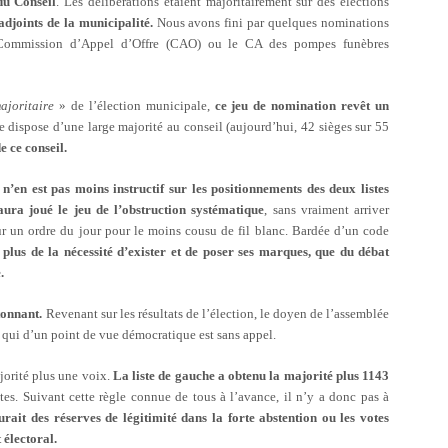
du Conseil
. Les délibérations étaient majoritairement sur des élections
adjoints de la municipalité.
Nous avons fini par quelques nominations
 Commission d’Appel d’Offre (CAO) ou le CA des pompes funèbres
ajoritaire
» de l’élection municipale,
ce jeu de nomination revêt un
nte dispose d’une large majorité au conseil (aujourd’hui, 42 sièges sur 55
e ce conseil.
 n’en est pas moins instructif sur les positionnements des deux listes
a joué le jeu de l’obstruction systématique
, sans vraiment arriver
 sur un ordre du jour pour le moins cousu de fil blanc. Bardée d’un code
t plus de la nécessité d’exister et de poser ses marques, que du débat
.
tonnant.
Revenant sur les résultats de l’élection, le doyen de l’assemblée
, qui d’un point de vue démocratique est sans appel.
jorité plus une voix.
La liste de gauche a obtenu la majorité plus 1143
tes. Suivant cette règle connue de tous à l’avance, il n’y a donc pas à
urait des réserves de légitimité dans la forte abstention ou les votes
 électoral.