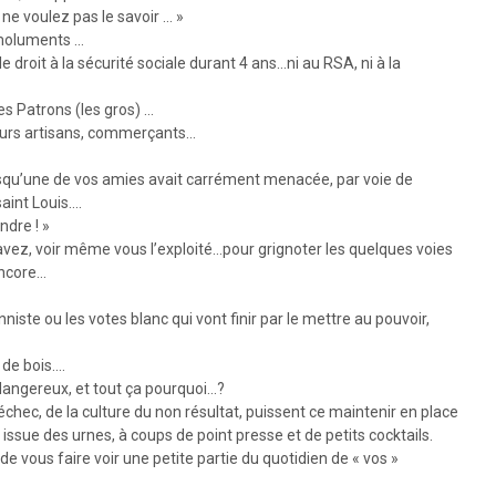
ne voulez pas le savoir … »
émoluments …
 le droit à la sécurité sociale durant 4 ans…ni au RSA, ni à la
es Patrons (les gros) …
neurs artisans, commerçants…
squ’une de vos amies avait carrément menacée, par voie de
aint Louis….
ndre ! »
 savez, voir même vous l’exploité…pour grignoter les quelques voies
encore…
nniste ou les votes blanc qui vont finir par le mettre au pouvoir,
 de bois….
angereux, et tout ça pourquoi…?
chec, de la culture du non résultat, puissent ce maintenir en place
» issue des urnes, à coups de point presse et de petits cocktails.
r de vous faire voir une petite partie du quotidien de « vos »