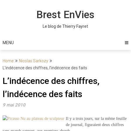
Skip
to
Brest EnVies
content
Le blog de Thierry Fayret
MENU
Home
Nicolas Sarkozy
L’indécence des chiffres, l’indécence des faits
L’indécence des chiffres,
l’indécence des faits
9 mai 2010
Il y a trois jours, sur la même feuille
de journal, figuraient deux chiffres
sans grands rapport, aux premiers abords.