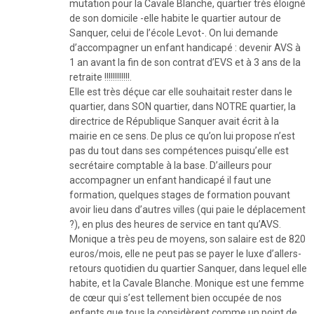
mutation pour la Cavale Blanche, quartier très éloigné
de son domicile -elle habite le quartier autour de
Sanquer, celui de l’école Levot-. On lui demande
d’accompagner un enfant handicapé : devenir AVS à
1 an avant la fin de son contrat d’EVS et à 3 ans de la
retraite !!!!!!!!!!!!.
Elle est très déçue car elle souhaitait rester dans le
quartier, dans SON quartier, dans NOTRE quartier, la
directrice de République Sanquer avait écrit à la
mairie en ce sens. De plus ce qu’on lui propose n’est
pas du tout dans ses compétences puisqu’elle est
secrétaire comptable à la base. D’ailleurs pour
accompagner un enfant handicapé il faut une
formation, quelques stages de formation pouvant
avoir lieu dans d’autres villes (qui paie le déplacement
?), en plus des heures de service en tant qu’AVS.
Monique a très peu de moyens, son salaire est de 820
euros/mois, elle ne peut pas se payer le luxe d’allers-
retours quotidien du quartier Sanquer, dans lequel elle
habite, et la Cavale Blanche. Monique est une femme
de cœur qui s’est tellement bien occupée de nos
enfants que tous la considèrent comme un point de