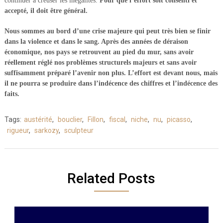
continuer à creuser les inégalités.
Pour que l’effort soit consenti et
accepté, il doit être général.
Nous sommes au bord d’une crise majeure qui peut très bien se finir
dans la violence et dans le sang. Après des années de déraison
économique, nos pays se retrouvent au pied du mur, sans avoir
réellement réglé nos problèmes structurels majeurs et sans avoir
suffisamment préparé l’avenir non plus. L’effort est devant nous, mais
il ne pourra se produire dans l’indécence des chiffres et l’indécence des
faits.
Tags:
austérité
,
bouclier
,
Fillon
,
fiscal
,
niche
,
nu
,
picasso
,
rigueur
,
sarkozy
,
sculpteur
Related Posts