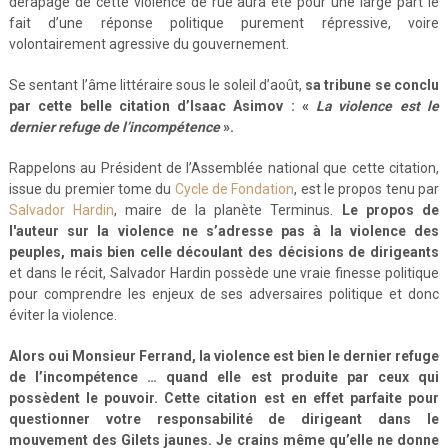
dérapage de cette violence de rue aura été pour une large part le
fait d’une réponse politique purement répressive, voire
volontairement agressive du gouvernement.
Se sentant l’âme littéraire sous le soleil d’août,
sa tribune se conclu
par cette belle citation d’Isaac Asimov : «
La violence est le
dernier refuge de l’incompétence
».
Rappelons au Président de l’Assemblée national que cette citation,
issue du premier tome du
Cycle de Fondation
, est le propos tenu par
Salvador Hardin
, maire de la planète Terminus.
Le propos de
l'auteur sur la violence ne s’adresse pas à la violence des
peuples, mais bien celle découlant des décisions de dirigeants
et dans le récit, Salvador Hardin possède une vraie finesse politique
pour comprendre les enjeux de ses adversaires politique et donc
éviter la violence.
Alors oui Monsieur Ferrand, la violence est bien le dernier refuge
de l’incompétence … quand elle est produite par ceux qui
possèdent le pouvoir. Cette citation est en effet parfaite pour
questionner votre responsabilité de dirigeant dans le
mouvement des Gilets jaunes. Je crains même qu’elle ne donne