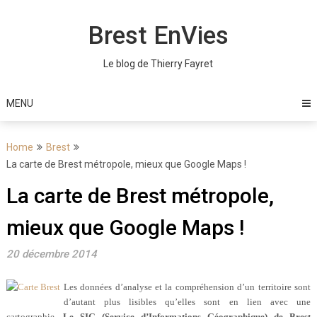
Skip
to
Brest EnVies
content
Le blog de Thierry Fayret
MENU
Home
Brest
La carte de Brest métropole, mieux que Google Maps !
La carte de Brest métropole,
mieux que Google Maps !
20 décembre 2014
Les données d’analyse et la compréhension d’un territoire sont
d’autant plus lisibles qu’elles sont en lien avec une
cartographie.
Le SIG (Service d’Informations Géographique) de Brest