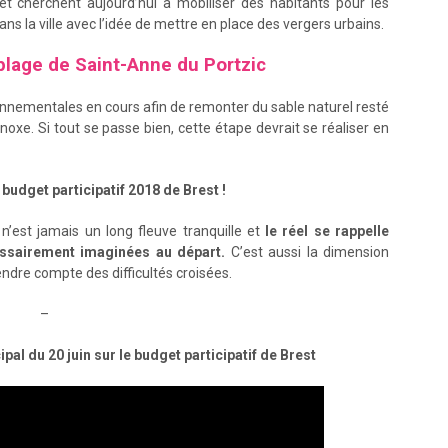
 et cherchent aujourd’hui à mobiliser des habitants pour les
 dans la ville avec l’idée de mettre en place des vergers urbains.
 plage de Saint-Anne du Portzic
ironnementales en cours afin de remonter du sable naturel resté
noxe. Si tout se passe bien, cette étape devrait se réaliser en
u budget participatif 2018 de Brest !
n’est jamais un long fleuve tranquille et
le réel se rappelle
essairement imaginées au départ.
C’est aussi la dimension
ndre compte des difficultés croisées.
–
pal du 20 juin sur le budget participatif de Brest