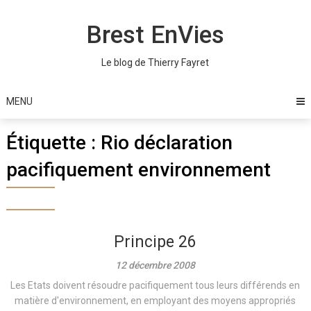
Skip
to
Brest EnVies
content
Le blog de Thierry Fayret
MENU
Étiquette :
Rio déclaration
pacifiquement environnement
Principe 26
12 décembre 2008
Les Etats doivent résoudre pacifiquement tous leurs différends en
matière d'environnement, en employant des moyens appropriés