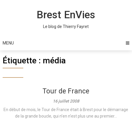
Skip
to
Brest EnVies
content
Le blog de Thierry Fayret
MENU
Étiquette :
média
Tour de France
16 juillet 2008
En début de mois, le Tour de France était à Brest pour le démarrage
de la grande boucle, qui n’en n’est plus une au premier...