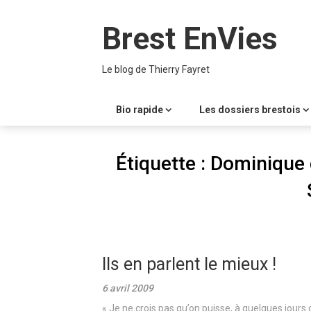
Skip
to
Brest EnVies
content
Le blog de Thierry Fayret
Bio rapide
Les dossiers brestois
Étiquette :
Dominique 
Ils en parlent le mieux !
6 avril 2009
« Je ne crois pas qu’on puisse, à quelques jours 